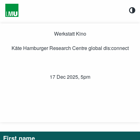
Direkt zum Inhalt
Film
Series
Sie
sind
Werkstatt Kino
zur
Teilnahme
Käte Hamburger Research Centre global dis:connect
an
einer
Onlineumfrage
berechtigt.
Die
Details
17 Dec 2025, 5pm
zu
dieser
Umfrage
sind:
First name